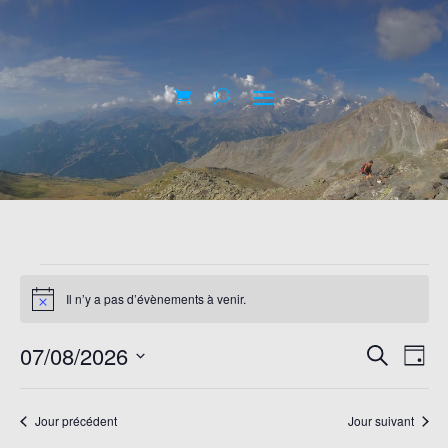
ÉVÈNEMENTS
FOR
Il n’y a pas d’évènements à venir.
Notice
7
AOÛT
RECHER
NA
07/08/2026
RECHERCH
2026
JOUR
DE
ET
Sélectionnez
VU
NAVIGA
une
Jour précédent
Jour suivant
ÉV
date.
DE