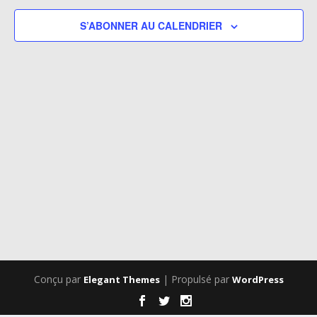
VUES
S’ABONNER AU CALENDRIER
ÉVÈNEM
Conçu par
| Propulsé par
Elegant Themes
WordPress