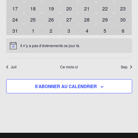
évènements
évènements
évènements
évènements
évènements
évènements
évènem
0
0
0
0
0
0
0
17
18
19
20
21
22
23
évènements
évènements
évènements
évènements
évènements
évènements
évènem
0
0
0
0
0
0
0
24
25
26
27
28
29
30
évènements
évènements
évènements
évènements
évènements
évènements
évènem
0
0
0
0
0
0
0
31
1
2
3
4
5
6
évènements
évènements
évènements
évènements
évènements
évènements
évènem
Il n’y a pas d’évènements ce jour là.
Notice
Juil
Ce mois-ci
Sep
S’ABONNER AU CALENDRIER