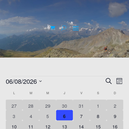
ÉVÈNEMENTS
RECHER
NA
06/08/2026
RECHERCH
MOIS
DE
ET
Sélectionnez
CALENDRIER
L
LUNDI
M
MARDI
M
MERCREDI
J
JEUDI
V
VENDREDI
S
SAMEDI
D
DIMANC
VU
NAVIGA
une
DE
ÉV
date.
DE
0
0
0
0
0
0
0
27
28
29
30
31
1
2
ÉVÈNEMENTS
VUES
évènements
évènements
évènements
évènements
évènements
évènements
évènem
0
0
0
0
0
0
0
3
4
5
6
7
8
9
ÉVÈNEM
évènements
évènements
évènements
évènements
évènements
évènements
évènem
0
0
0
0
0
0
0
10
11
12
13
14
15
16